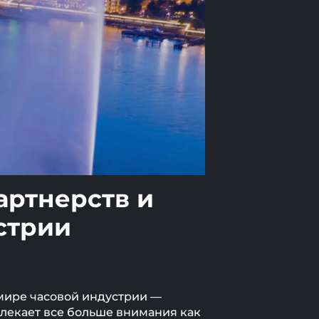
артнерств и
стрии
 мире часовой индустрии —
влекает все больше внимания как