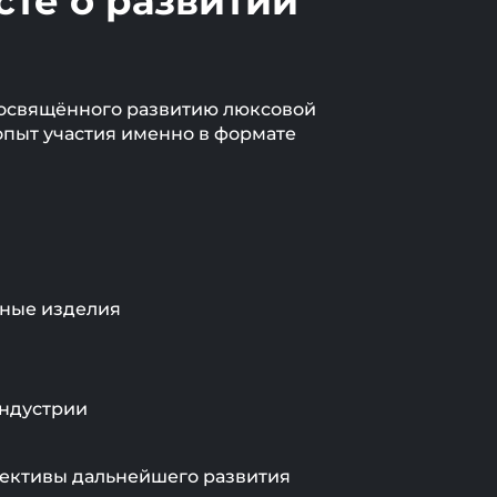
сте о развитии
 посвящённого развитию люксовой
 опыт участия именно в формате
ьные изделия
индустрии
спективы дальнейшего развития