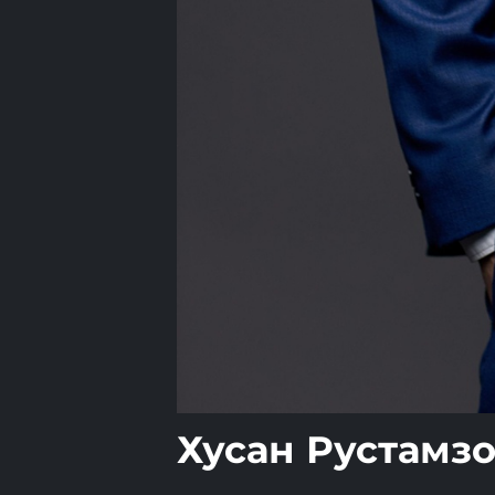
Хусан Рустамз